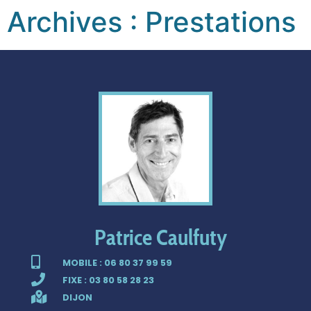
Archives :
Prestations
Patrice Caulfuty
MOBILE : 06 80 37 99 59
FIXE : 03 80 58 28 23
DIJON